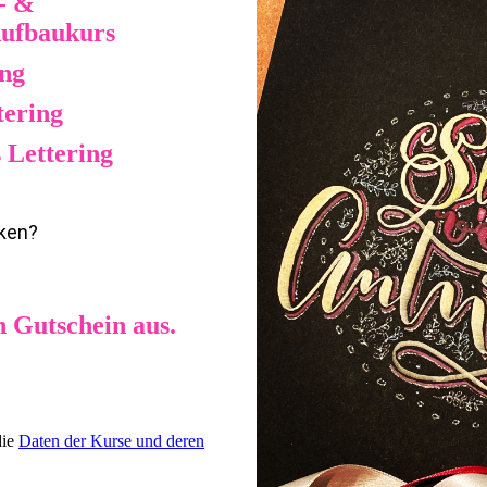
- &
Aufbaukurs
ing
tering
 Lettering
ken?
en Gutschein aus.
die
Daten der Kurse und deren