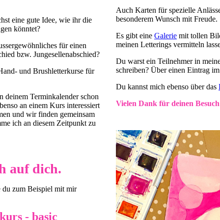
Auch Karten für spezielle Anlässe
besonderem Wunsch mit Freude.
st eine gute Idee, wie ihr die
ngen könntet?
Es gibt eine
Galerie
mit tollen Bi
meinen Letterings vermitteln lass
aussergewöhnliches für einen
hied bzw. Jungesellenabschied?
Du warst ein Teilnehmer in mein
schreiben? Über einen Eintrag 
Hand- und Brushletterkurse für
Du kannst mich ebenso über das
 in deinem Terminkalender schon
Vielen Dank für deinen Besuch
ebenso an einem Kurs interessiert
mmen und wir finden gemeinsam
mme ich an diesem Zeitpunkt zu
h auf dich.
e du zum Beispiel mit mir
urs - basic