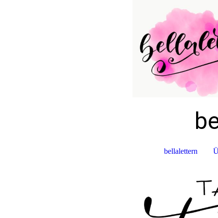
be
bellalettern
Ü