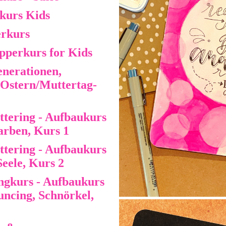
kurs Kids
rkurs
pperkurs for Kids
enerationen,
 Ostern/Muttertag-
ttering - Aufbaukurs
arben, Kurs 1
ttering - Aufbaukurs
Seele, Kurs 2
ngkurs - Aufbaukurs
ncing, Schnörkel,